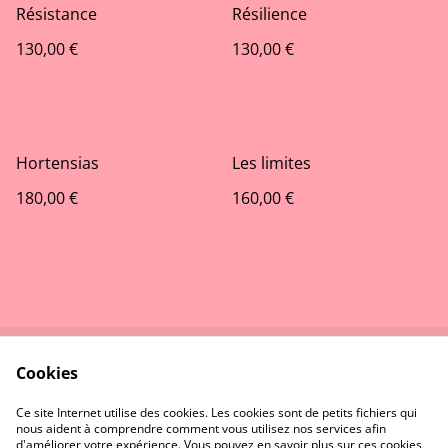
Résistance
Résilience
130,00 €
130,00 €
Hortensias
Les limites
180,00 €
160,00 €
Cookies
Contactez-nous
Conditions
Politique de
Politique de cookies
Ce site Internet utilise des cookies. Les cookies sont de petits fichiers qui
confidentialité
nous aident à comprendre comment vous utilisez nos services afin
d'améliorer votre expérience. Vous pouvez en savoir plus sur ces cookies