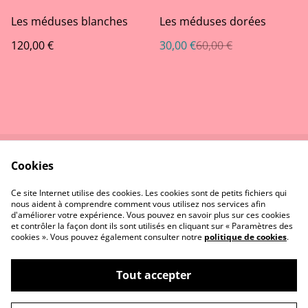
%
Les méduses blanches
Les méduses dorées
120,00 €
30,00 €
60,00 €
Cookies
Contactez-nous
Conditions
Politique de
Politique de cookies
Ce site Internet utilise des cookies. Les cookies sont de petits fichiers qui
confidentialité
nous aident à comprendre comment vous utilisez nos services afin
d'améliorer votre expérience. Vous pouvez en savoir plus sur ces cookies
et contrôler la façon dont ils sont utilisés en cliquant sur « Paramètres des
cookies ». Vous pouvez également consulter notre
politique de cookies
.
Tout accepter
©
2026
Le Pinceau dans l'Œil