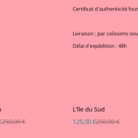
Certificat d'authenticité four
Livraison : par colissimo sou
Délai d'expédition : 48h
%
a
L'île du Sud
€
250,00 €
125,00 €
250,00 €