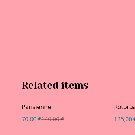
Related items
%
%
Parisienne
Rotoru
70,00 €
140,00 €
125,00 