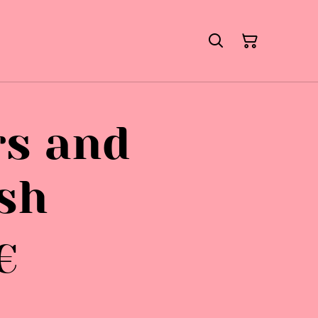
rs and
ish
€