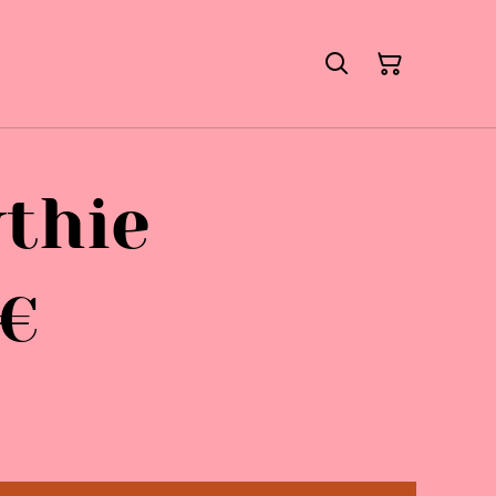
thie
 €